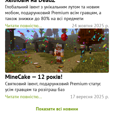
Глобальний івент з унікальним лутом та новим
мобом, подарунковий Premium всім гравцям, а
також знижки до 80% на всі предмети
Читати повністю...
24 жовтня 2025 р.
MineCake — 12 років!
Святковий івент, подарунковий Premium-статус
усім гравцям та розіграш баз
Читати повністю...
17 вересня 2025 р.
Показати всі новини