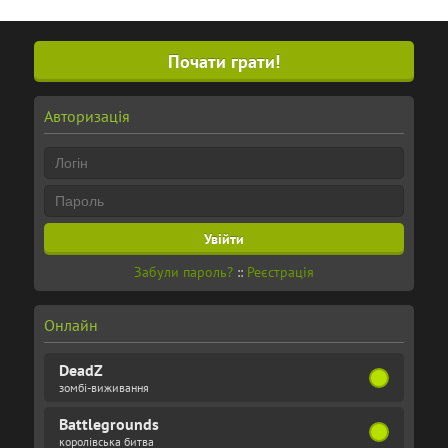
Почати грати!
Авторизація
Забули пароль?
::
Реєстрація
Онлайн
DeadZ
зомбі-виживання
Battlegrounds
королівська битва