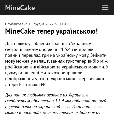
MineCake
Опубліковано
15 грудня 2022 р., 11:41
MineCake тепер українською!
Для наших улюблених гравців з України, у
сьогоднішньому оновленні 1.5.4 ми додали
повний переклад гри на українську мову. Змінити
мову можна у налаштуваннях гри: тепер вибір між
російською, англійською та українською мовами. У
цьому оновленні ми також виправили
відображення у тексті українських літер, великої
літери Ё та знака №.
Для наших любимых игроков из Украины, в
сегодняшнем обновлении 1.5.4 мы добавили полный
перевод игры на украинский язык. Изменить язык
можно в настройках игры: теперь выбор между