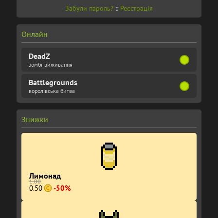
Забули пароль?
::
Реєстрація
Онлайн
DeadZ
зомбі-виживання
Battlegrounds
королівська битва
Знижки
Лимонад
1.00
0.50
-50%