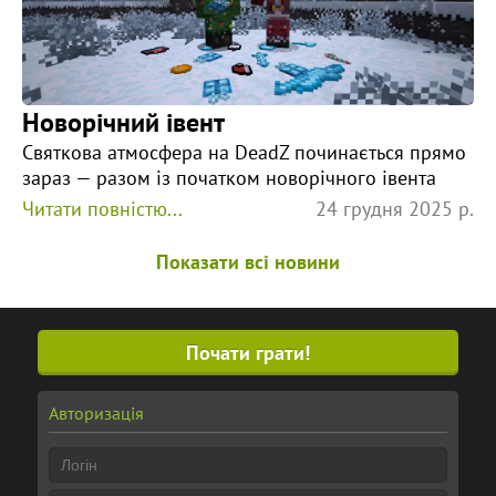
Новорічний івент
Святкова атмосфера на DeadZ починається прямо
зараз — разом із початком новорічного івента
Читати повністю...
24 грудня 2025 р.
Показати всі новини
Почати грати!
Авторизація