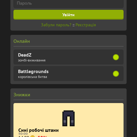
Забули пароль?
::
Реєстрація
Онлайн
DeadZ
зомбі-виживання
Battlegrounds
королівська битва
Знижки
Сині робочі штани
30.00