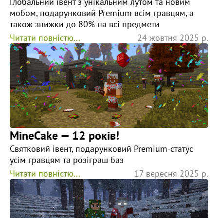
Глобальний івент з унікальним лутом та новим
мобом, подарунковий Premium всім гравцям, а
також знижки до 80% на всі предмети
Читати повністю...
24 жовтня 2025 р.
MineCake — 12 років!
Святковий івент, подарунковий Premium-статус
усім гравцям та розіграш баз
Читати повністю...
17 вересня 2025 р.