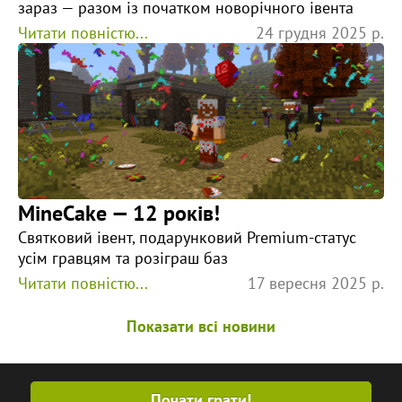
зараз — разом із початком новорічного івента
Читати повністю...
24 грудня 2025 р.
MineCake — 12 років!
Святковий івент, подарунковий Premium-статус
усім гравцям та розіграш баз
Читати повністю...
17 вересня 2025 р.
Показати всі новини
Почати грати!