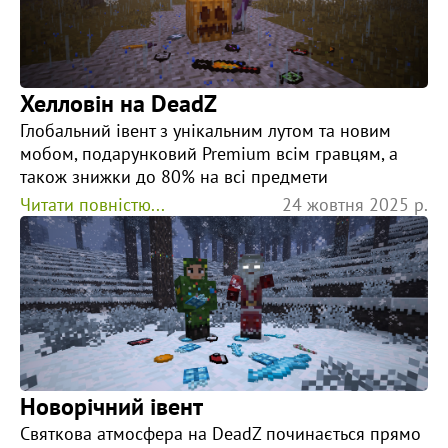
Хелловін на DeadZ
Глобальний івент з унікальним лутом та новим
мобом, подарунковий Premium всім гравцям, а
також знижки до 80% на всі предмети
Читати повністю...
24 жовтня 2025 р.
Новорічний івент
Святкова атмосфера на DeadZ починається прямо