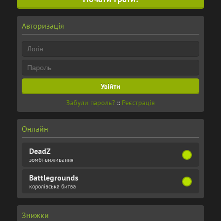
Авторизація
Забули пароль?
::
Реєстрація
Онлайн
DeadZ
зомбі-виживання
Battlegrounds
королівська битва
Знижки