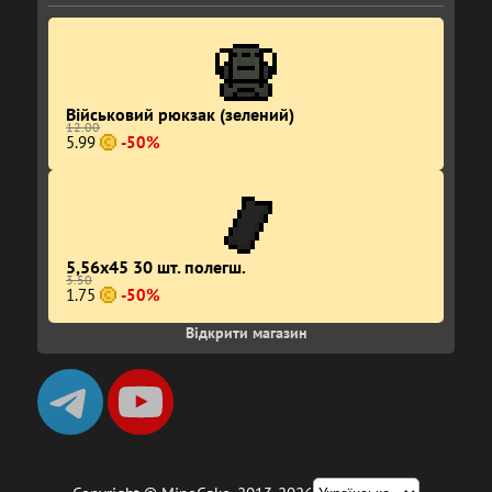
Військовий рюкзак (зелений)
12.00
5.99
-50%
5,56x45 30 шт. полегш.
3.50
1.75
-50%
Відкрити магазин