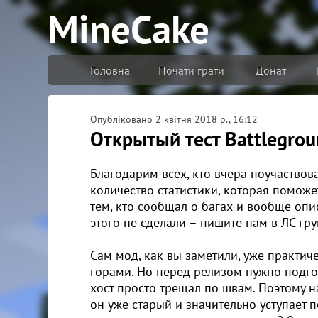
MineCake
Головна
Почати грати
Донат
Опубліковано
2 квітня 2018 р., 16:12
Открытый тест Battlegrou
Благодарим всех, кто вчера поучаствов
количество статистики, которая поможе
тем, кто сообщал о багах и вообще опи
этого не сделали – пишите нам в ЛС гр
Сам мод, как вы заметили, уже практиче
горами. Но перед релизом нужно подгот
хост просто трещал по швам. Поэтому на
он уже старый и значительно уступает п