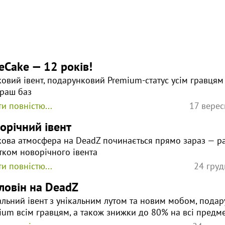
eCake — 12 років!
ковий івент, подарунковий Premium-статус усім гравцям
граш баз
и повністю...
17 верес
орічний івент
кова атмосфера на DeadZ починається прямо зараз — ра
тком новорічного івента
и повністю...
24 груд
ловін на DeadZ
альний івент з унікальним лутом та новим мобом, пода
ium всім гравцям, а також знижки до 80% на всі предм