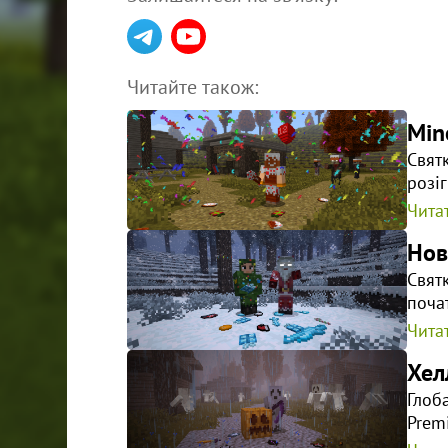
Читайте також:
Min
Свят
розі
Читат
Нов
Свят
поча
Читат
Хел
Глоб
Prem