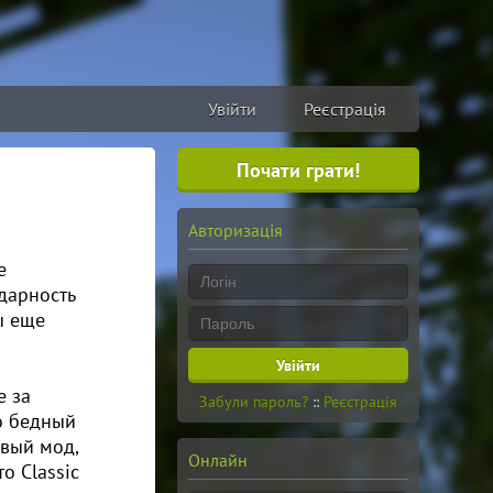
Увійти
Реєстрація
Почати грати!
Авторизація
е
дарность
ы еще
е за
Забули пароль?
::
Реєстрація
то бедный
рвый мод,
Онлайн
о Classic