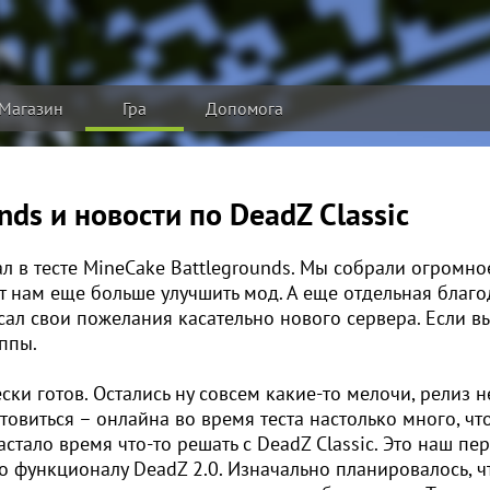
Магазин
Гра
Допомога
nds и новости по DeadZ Classic
ал в тесте MineCake Battlegrounds. Мы собрали огромно
т нам еще больше улучшить мод. А еще отдельная благо
сал свои пожелания касательно нового сервера. Если в
уппы.
ски готов. Остались ну совсем какие-то мелочи, релиз н
овиться – онлайна во время теста настолько много, ч
стало время что-то решать с DeadZ Classic. Это наш пе
о функционалу DeadZ 2.0. Изначально планировалось, чт