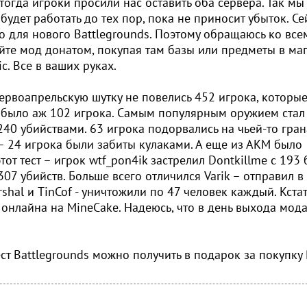
тогда игроки просили нас оставить оба сервера. Так мы
будет работать до тех пор, пока не приносит убыток. Се
о для нового Battlegrounds. Поэтому обращаюсь ко все
те мод донатом, покупая там базы или предметы в маг
c. Все в ваших руках.
 первоапрельскую шутку не повелись 452 игрока, которы
е было аж 102 игрока. Самым популярным оружием стал
240 убийствами. 63 игрока подорвались на чьей-то гран
 24 игрока были забиты кулаками. А еще из АКМ было
от тест – игрок wtf_pon4ik застрелил Dontkillme с 193 
307 убийств. Больше всего отличился Varik – отправил в
shal и TinCof - уничтожили по 47 человек каждый. Кстати
онлайна на MineCake. Надеюсь, что в день выхода мод
ст Battlegrounds можно получить в подарок за покупку