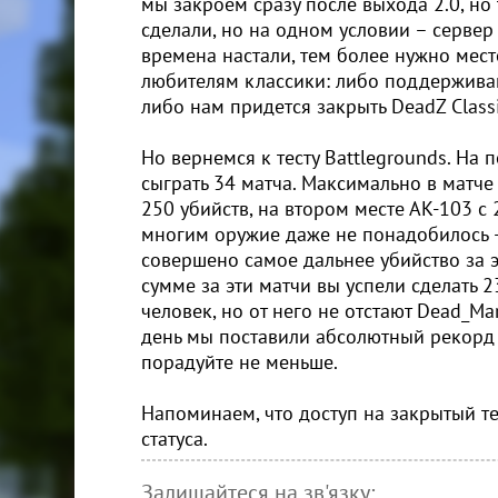
мы закроем сразу после выхода 2.0, но 
сделали, но на одном условии – сервер 
времена настали, тем более нужно мест
любителям классики: либо поддерживай
либо нам придется закрыть DeadZ Classi
Но вернемся к тесту Battlegrounds. На
сыграть 34 матча. Максимально в матч
250 убийств, на втором месте АК-103 с 
многим оружие даже не понадобилось –
совершено самое дальнее убийство за эт
сумме за эти матчи вы успели сделать 2
человек, но от него не отстают Dead_Mar
день мы поставили абсолютный рекорд 
порадуйте не меньше.
Напоминаем, что доступ на закрытый те
статуса.
Залишайтеся на зв'язку: