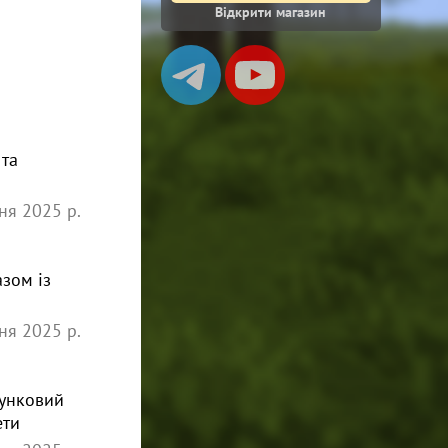
Відкрити магазин
 та
ня 2025 р.
зом із
ня 2025 р.
рунковий
ети