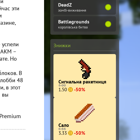
 и
DeadZ
йчас эти
зомбі-виживання
м
Battlegrounds
азине,
королівська битва
е успели
Знижки
 АКМ –
ате. Но
блоков. В
 лобби 48
Сигнальна ракетниця
3.00
, в этот
1.50
-50%
а вы
 Premium
Сало
6.66
3.33
-50%