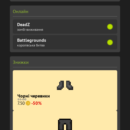
Онлайн
DeadZ
зомбі-виживання
Battlegrounds
королівська битва
Знижки
Чорні черевики
15.00
7.50
-50%