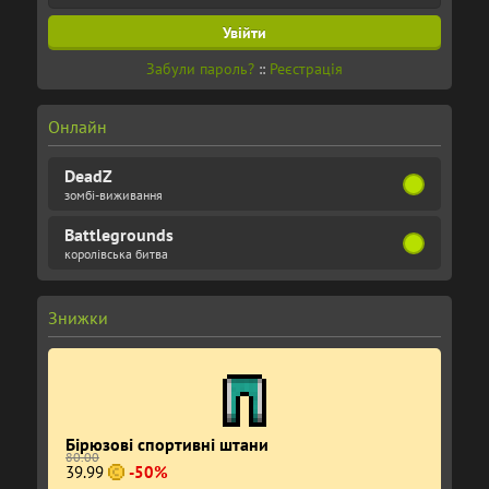
Забули пароль?
::
Реєстрація
Онлайн
DeadZ
зомбі-виживання
Battlegrounds
королівська битва
Знижки
Бірюзові спортивні штани
80.00
39.99
-50%