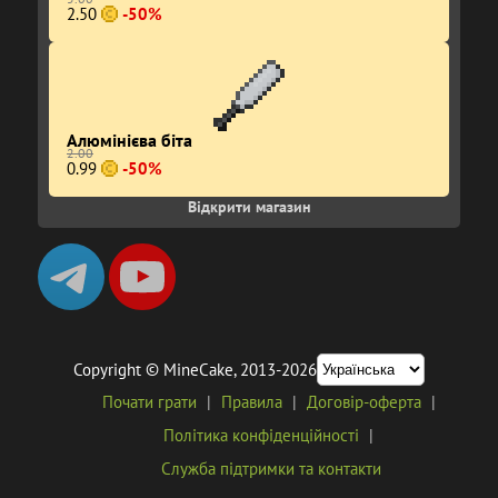
2.50
-50%
Алюмінієва біта
2.00
0.99
-50%
Відкрити магазин
Copyright
©
MineCake, 2013-2026
Почати грати
Правила
Договір-оферта
Політика конфіденційності
Служба підтримки та контакти