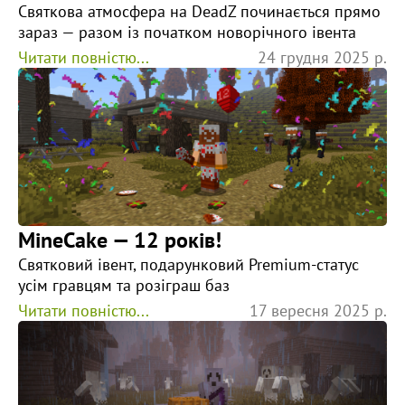
Святкова атмосфера на DeadZ починається прямо
зараз — разом із початком новорічного івента
Читати повністю...
24 грудня 2025 р.
MineCake — 12 років!
Святковий івент, подарунковий Premium-статус
усім гравцям та розіграш баз
Читати повністю...
17 вересня 2025 р.