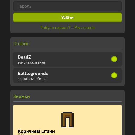
Забули пароль?
::
Реєстрація
Онлайн
DeadZ
зомбі-виживання
Battlegrounds
королівська битва
Знижки
Коричневі штани
5.00