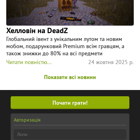
Хелловін на DeadZ
Глобальний івент з унікальним лутом та новим
мобом, подарунковий Premium всім гравцям, а
також знижки до 80% на всі предмети
Читати повністю...
24 жовтня 2025 р.
Показати всі новини
Почати грати!
Авторизація