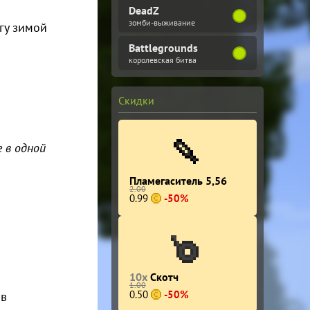
DeadZ
зомби-выживание
гу зимой
Battlegrounds
королевская битва
Скидки
е в одной
Пламегаситель 5,56
2.00
0.99
-50%
10x
Скотч
1.00
0.50
-50%
 в