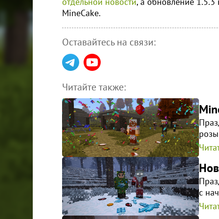
отдельной новости
, а обновление 1.5.
MineCake.
Оставайтесь на связи:
Читайте также:
Min
Праз
розы
Читат
Нов
Праз
с на
Читат