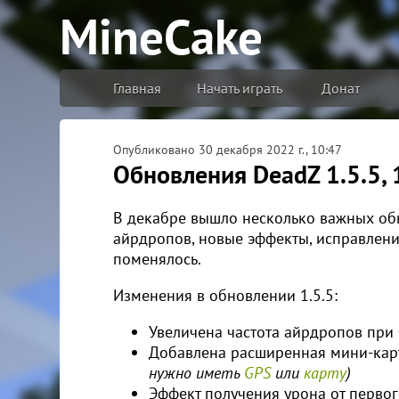
MineCake
Главная
Начать играть
Донат
Опубликовано
30 декабря 2022 г., 10:47
Обновления DeadZ 1.5.5, 1
В декабре вышло несколько важных об
айрдропов, новые эффекты, исправлени
поменялось.
Изменения в обновлении 1.5.5:
Увеличена частота айрдропов при
Добавлена расширенная мини-кар
нужно иметь
GPS
или
карту
)
Эффект получения урона от первог