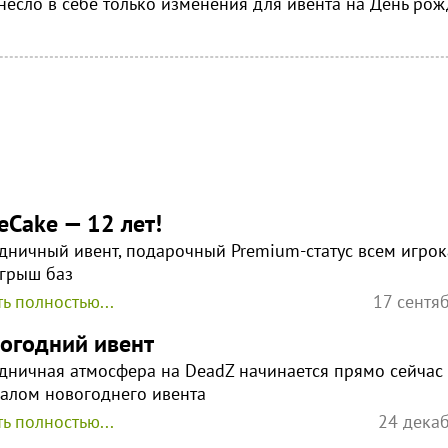
3 несло в себе только изменения для ивента на День ро
eCake — 12 лет!
дничный ивент, подарочный Premium-статус всем игрок
грыш баз
ь полностью...
17 сентяб
огодний ивент
дничная атмосфера на DeadZ начинается прямо сейчас
чалом новогоднего ивента
ь полностью...
24 декаб