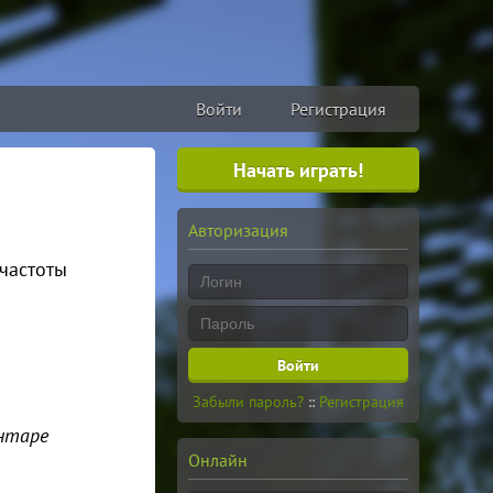
Войти
Регистрация
Начать играть!
Авторизация
частоты
Забыли пароль?
::
Регистрация
ентаре
Онлайн